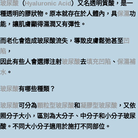
玻尿酸
（
Hyaluronic Acid
）又名透明質酸，是一
種透明的膠狀物。原本就存在於人體內，具
保濕
功
能，讓肌膚顯得濕潤又有彈性。
而老化會造成玻尿酸流失，導致皮膚鬆弛甚至
凹
陷
，
因此有些人會選擇注射
玻尿酸
去
填充凹陷
、
保濕補
水
。
玻尿酸
有哪些種類？
玻尿酸
可分為
顆粒型玻尿酸
和
凝膠型玻尿酸
，又依
照分子大小，區別為大分子、中分子和小分子玻尿
酸。不同大小分子適用於施打不同部位。