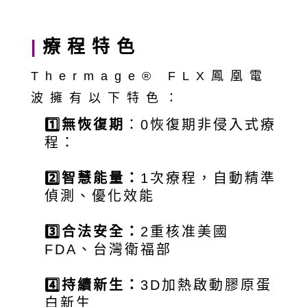
|
療程特色
Thermage® FLX鳳凰電
波擁有以下特色：
1️⃣無恢復期
：0恢復期非侵入式療
程：
2️⃣智慧能量：
1次療程，自動精準
偵測、優化效能
3️⃣
合法安全：
2重核准美國
FDA、台灣衛福部
4️⃣
持續新生：
3D加熱啟動膠原蛋
白新生