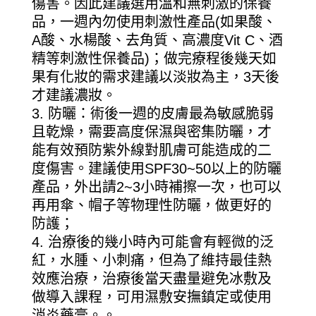
傷害。因此建議選用溫和無刺激的保養
品，一週內勿使用刺激性產品(如果酸、
A酸、水楊酸、去角質、高濃度Vit C、酒
精等刺激性保養品)；做完療程後幾天如
果有化妝的需求建議以淡妝為主，3天後
才建議濃妝。
防曬：術後一週的皮膚最為敏感脆弱
且乾燥，需要高度保濕與密集防曬，才
能有效預防紫外線對肌膚可能造成的二
度傷害。建議使用SPF30~50以上的防曬
產品，外出請2~3小時補擦一次，也可以
再用傘、帽子等物理性防曬，做更好的
防護；
治療後的幾小時內可能會有輕微的泛
紅，水腫、小刺痛，但為了維持最佳熱
效應治療，治療後當天盡量避免冰敷及
做導入課程，可用濕敷安撫鎮定或使用
消炎藥膏。。