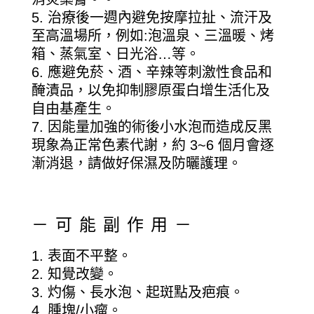
治療後一週內避免按摩拉扯、流汗及
至高溫場所，例如:泡溫泉、三溫暖、烤
箱、蒸氣室、日光浴…等。
應避免菸、酒、辛辣等刺激性食品和
醃漬品，以免抑制膠原蛋白增生活化及
自由基產生。
因能量加強的術後小水泡而造成反黑
現象為正常色素代謝，約 3~6 個月會逐
漸消退，請做好保濕及防曬護理。
－可能副作用－
表面不平整。
知覺改變。
灼傷、長水泡、起斑點及疤痕。
腫塊/小瘤。