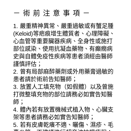
－術前注意事項－
嚴重精神異常、嚴重過敏或有蟹足腫
(Keloid)等疤痕增生體質者、心理障礙、
心血管等重要臟器疾病、全身性或施打
部位感染、使用抗凝血藥物、有癲癇病
史與自體免疫性疾病等患者須經由醫師
謹慎評估；
曾有局部麻醉藥劑或外用藥膏過敏的
患者請於術前告知醫師；
放置人工填充物（如假體）以及曾施
打微整填充物的部位請務必如實告知醫
師；
體內若有放置機械式植入物、心臟支
架等患者請務必如實告知醫師；
若有皮膚乾癢不適、曬傷、濕疹、毛