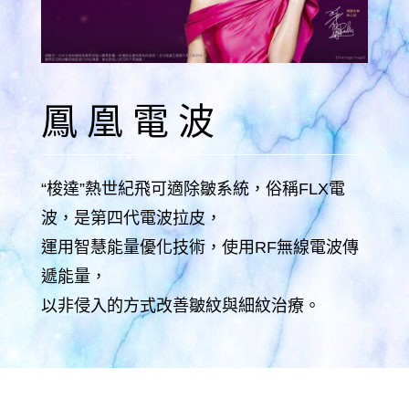
鳳凰電波
“梭達”熱世紀飛可適除皺系統，俗稱FLX電
波，是第四代電波拉皮，
運用智慧能量優化技術，使用RF無線電波傳
遞能量，
以非侵入的方式改善皺紋與細紋治療。