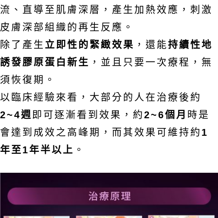
流、直導至肌膚深層，產生加熱效應，刺激
皮膚深部組織的再生反應。
除了產生
立即性的緊緻效果
，還能
持續性地
誘發膠原蛋白新生
，並且只要一次療程，無
須恢復期。
以臨床經驗來看，大部分的人在治療後約
2~4週
即可逐漸看到效果，約
2~6個月
時是
會達到成效之高峰期，而其效果可維持約
1
年至1年半以上
。