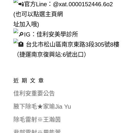
官方Line：@xat.0000152446.6o2
(也可以點選主頁網
址加入哦)
IG：佳利安美學診所
台北市松山區南京東路3段305號8樓
（捷運南京復興站:6號出口）
近期文章
佳利安重要公告
腋下除毛★家瑜Jia Yu
除毛雷射※王瀚茵
背部雷射※周能萱